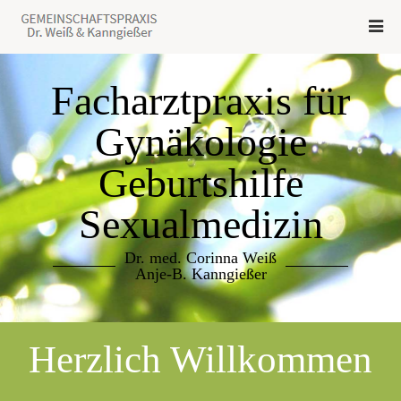
Facharztpraxis für
Gynäkologie
Geburtshilfe
Sexualmedizin
Dr. med. Corinna Weiß
Anje-B. Kanngießer
Herzlich Willkommen